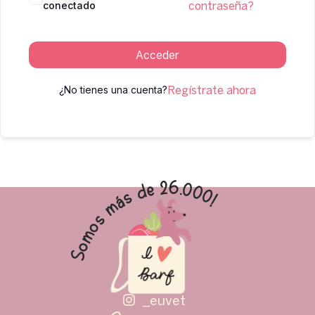
conectado
contraseña?
Acceder
¿No tienes una cuenta?
Regístrate ahora
Somos màs de 26.000!
_euvet