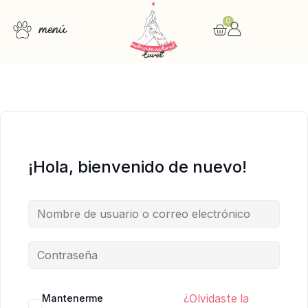
0
menú
Consulta nutricional
Cursos online
Recursos gratuitos
¡Hola, bienvenido de nuevo!
Mantenerme
¿Olvidaste la