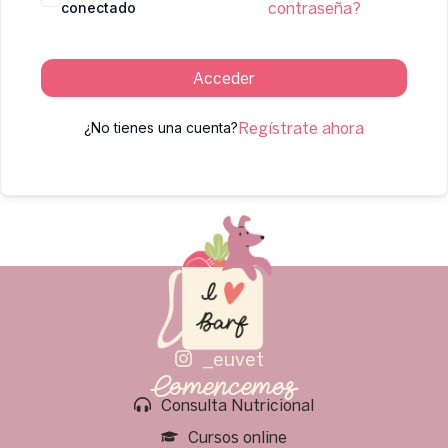
conectado
contraseña?
Acceder
¿No tienes una cuenta?
Regístrate ahora
_euvet
Comencemos
Consulta Nutricional
Cursos online