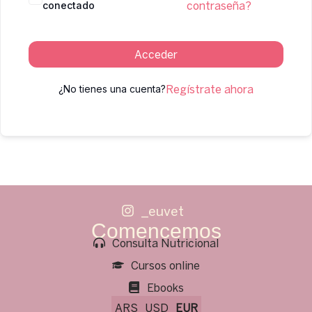
conectado
contraseña?
Acceder
¿No tienes una cuenta?
Regístrate ahora
_euvet
Comencemos
Consulta Nutricional
Cursos online
Ebooks
ARS
USD
EUR