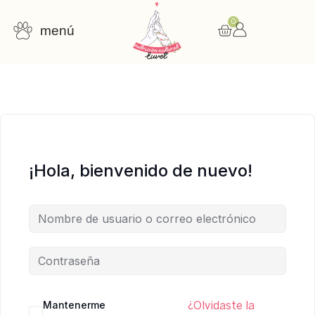
0
menú
Consulta nutricional
Cursos online
Recursos gratuitos
¡Hola, bienvenido de nuevo!
Mantenerme
¿Olvidaste la