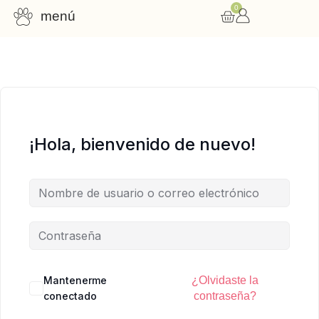
0
menú
Consulta nutricional
Cursos online
Recursos gratuitos
¡Hola, bienvenido de nuevo!
Mantenerme
¿Olvidaste la
conectado
contraseña?