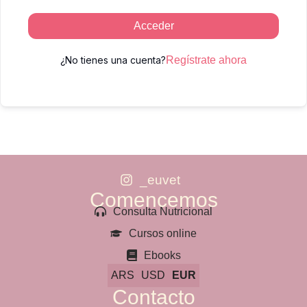
Acceder
¿No tienes una cuenta?
Regístrate ahora
_euvet
Comencemos
Consulta Nutricional
Cursos online
Ebooks
ARS
USD
EUR
Contacto