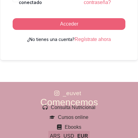
conectado
contraseña?
Acceder
¿No tienes una cuenta?
Regístrate ahora
_euvet
Comencemos
Consulta Nutricional
Cursos online
Ebooks
ARS
USD
EUR