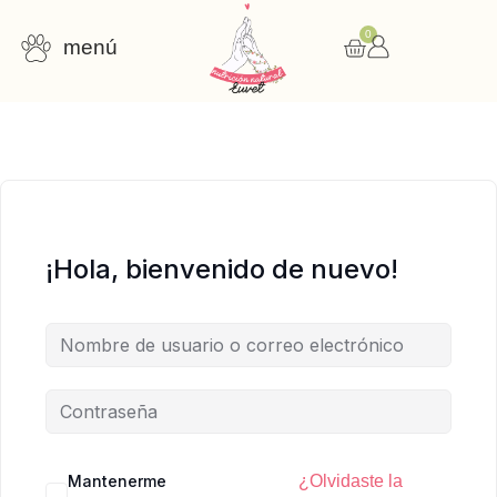
0
menú
Consulta nutricional
Cursos online
Recursos gratuitos
¡Hola, bienvenido de nuevo!
Mantenerme
¿Olvidaste la