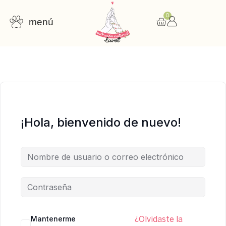
0
menú
Consulta nutricional
Cursos online
Recursos gratuitos
¡Hola, bienvenido de nuevo!
Mantenerme
¿Olvidaste la