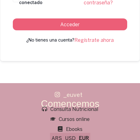
conectado
contraseña?
Acceder
¿No tienes una cuenta?
Regístrate ahora
_euvet
Comencemos
Consulta Nutricional
Cursos online
Ebooks
ARS
USD
EUR