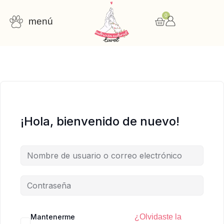
0
menú
Consulta nutricional
Cursos online
Recursos gratuitos
¡Hola, bienvenido de nuevo!
Mantenerme
¿Olvidaste la