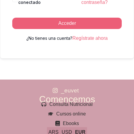
conectado
contraseña?
Acceder
¿No tienes una cuenta?
Regístrate ahora
_euvet
Comencemos
Consulta Nutricional
Cursos online
Ebooks
ARS
USD
EUR