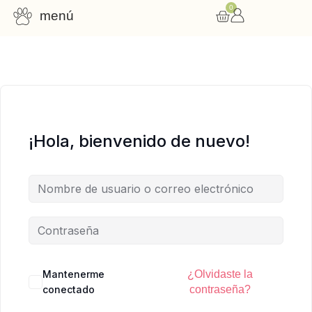
0
menú
Consulta nutricional
Cursos online
Recursos gratuitos
¡Hola, bienvenido de nuevo!
Mantenerme
¿Olvidaste la
conectado
contraseña?