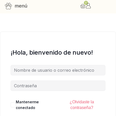
0
menú
Consulta nutricional
Cursos online
Recursos gratuitos
¡Hola, bienvenido de nuevo!
Mantenerme
¿Olvidaste la
conectado
contraseña?