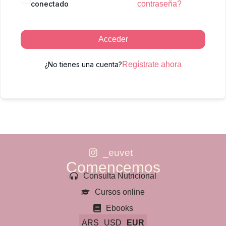
conectado
contraseña?
Acceder
¿No tienes una cuenta?
Regístrate ahora
_euvet
Comencemos
Consulta Nutricional
Cursos online
Ebooks
ARS
USD
EUR