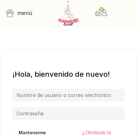
0
menú
Consulta nutricional
Cursos online
Recursos gratuitos
¡Hola, bienvenido de nuevo!
Mantenerme
¿Olvidaste la