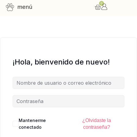
0
menú
Consulta nutricional
Cursos online
Recursos gratuitos
¡Hola, bienvenido de nuevo!
Mantenerme
¿Olvidaste la
conectado
contraseña?