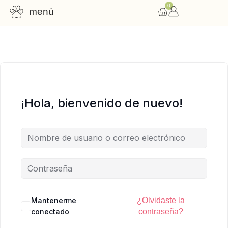
0
menú
Consulta nutricional
Cursos online
Recursos gratuitos
¡Hola, bienvenido de nuevo!
Mantenerme
¿Olvidaste la
conectado
contraseña?