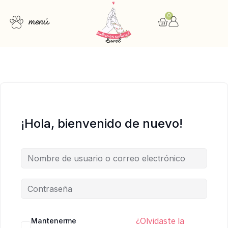
0
menú
Consulta nutricional
Cursos online
Recursos gratuitos
¡Hola, bienvenido de nuevo!
Mantenerme
¿Olvidaste la