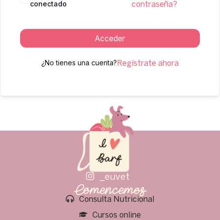
conectado
contraseña?
Acceder
¿No tienes una cuenta?
Regístrate ahora
_euvet
Comencemos
Consulta Nutricional
Cursos online