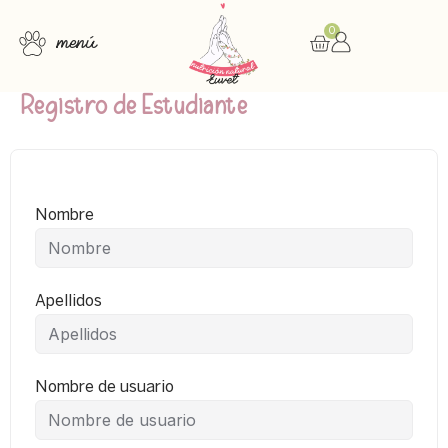
0
menú
Consulta nutricional
Cursos online
Recursos gratuitos
Registro de Estudiante
Nombre
Apellidos
Nombre de usuario